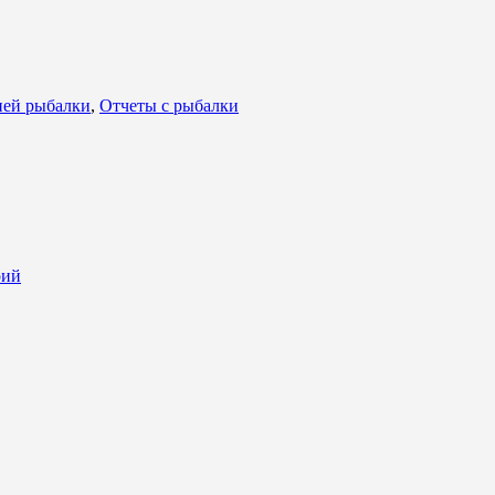
ней рыбалки
,
Отчеты с рыбалки
рий