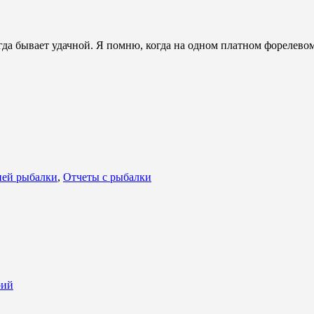
гда бывает удачной. Я помню, когда на одном платном форелевом
ней рыбалки
,
Отчеты с рыбалки
рий